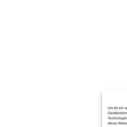
Um dir ein o
Geräteinfor
Technologien
dieser Websi