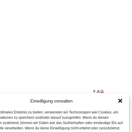
F.A.Q.
Kontakt
Einwilligung verwalten
Impressum
ptimales Erlebnis zu bieten, verwenden wir Technologien wie Cookies, um
Datenschutzerklärung
mationen zu speichern und/oder darauf zuzugreifen. Wenn du diesen
 zustimmst, können wir Daten wie das Surfverhalten oder eindeutige IDs auf
Barrierefreiheitserklärung
te verarbeiten. Wenn du deine Einwilligung nicht erteilst oder zurückziehst,