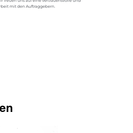
ir freuen uns auf eine vertrauensvolle und
beit mit den Auftraggebern.
gen