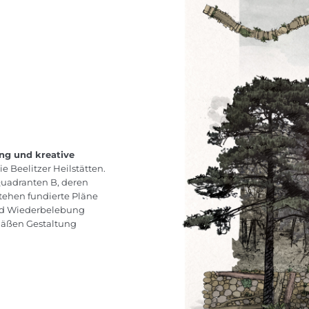
ng und kreative
e Beelitzer Heilstätten.
uadranten B, deren
tehen fundierte Pläne
 und Wiederbelebung
emäßen Gestaltung