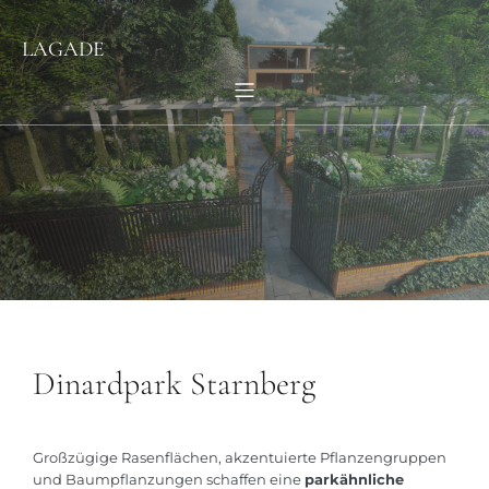
LAGADE
Dinardpark Starnberg
Großzügige Rasenflächen, akzentuierte Pflanzengruppen
und Baumpflanzungen schaffen eine
parkähnliche