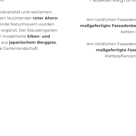
diversität und resilienten,
ein leuchtender
roter Ahorn
Am nördlichen Fassadenbe
hende Naturmauern wurden
maßgefertigte Fassaden
e ergänzt. Der Staudengarten
betten 
h modellierte
Eiben- und
 aus
japanischem Berggras
,
Am nördlichen Fassadenbe
e Gartenlandschaft.
maßgefertigte Fa
Kletterpflanzen