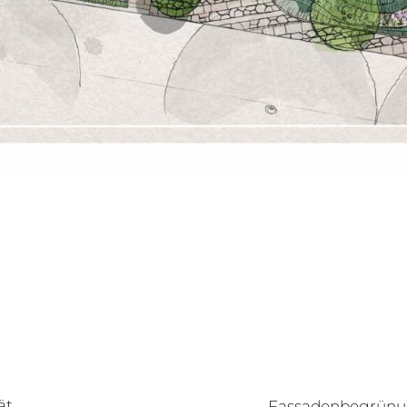
ät
Fassadenbegrünun