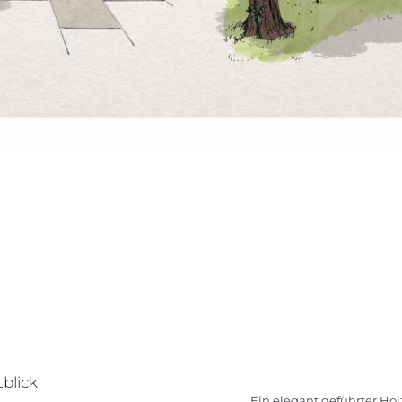
blick
Ein elegant geführter Hol