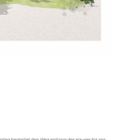
zsteg begleitet den Weg entlang des Hauses bis ans