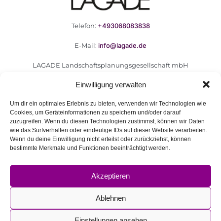
Telefon:
+493068083838
E-Mail:
info@lagade.de
LAGADE Landschaftsplanungsgesellschaft mbH
Goerzallee 299
Einwilligung verwalten
14167 Berlin
Um dir ein optimales Erlebnis zu bieten, verwenden wir Technologien wie
Cookies, um Geräteinformationen zu speichern und/oder darauf
zuzugreifen. Wenn du diesen Technologien zustimmst, können wir Daten
wie das Surfverhalten oder eindeutige IDs auf dieser Website verarbeiten.
F.A.Q.
Wenn du deine Einwilligung nicht erteilst oder zurückziehst, können
bestimmte Merkmale und Funktionen beeinträchtigt werden.
Kontakt
Impressum
Akzeptieren
Datenschutzerklärung
Barrierefreiheitserklärung
Ablehnen
© 2026 LAGADE. Created for free using WordPress and
Einstellungen ansehen