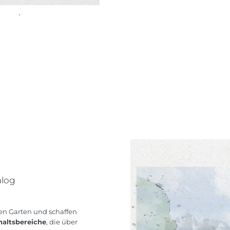
alog
en Garten und schaffen
haltsbereiche
, die über