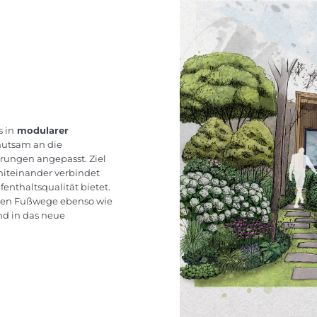
 in
modularer
hutsam an die
rungen angepasst. Ziel
 miteinander verbindet
enthaltsqualität bietet.
alen Fußwege ebenso wie
nd in das neue