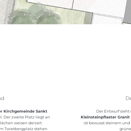
nd
De
er Kirchgemeinde Sankt
Der Entwurf sieht
 Der zweite Platz liegt an
Kleinsteinpflaster Granit
Flächen weisen derzeit
ist bewusst steinern un
em Twietbergplatz stehen
grüne