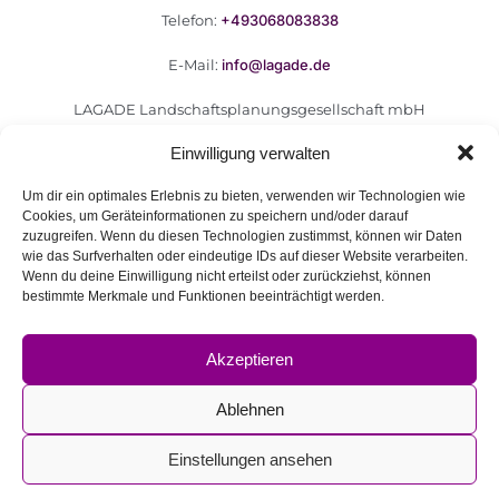
Telefon:
+493068083838
E-Mail:
info@lagade.de
LAGADE Landschaftsplanungsgesellschaft mbH
Goerzallee 299
Einwilligung verwalten
14167 Berlin
Um dir ein optimales Erlebnis zu bieten, verwenden wir Technologien wie
Cookies, um Geräteinformationen zu speichern und/oder darauf
zuzugreifen. Wenn du diesen Technologien zustimmst, können wir Daten
wie das Surfverhalten oder eindeutige IDs auf dieser Website verarbeiten.
F.A.Q.
Wenn du deine Einwilligung nicht erteilst oder zurückziehst, können
bestimmte Merkmale und Funktionen beeinträchtigt werden.
Kontakt
Impressum
Akzeptieren
Datenschutzerklärung
Barrierefreiheitserklärung
Ablehnen
© 2026 LAGADE. Created for free using WordPress and
Einstellungen ansehen
Kubio